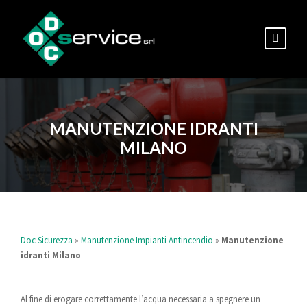
MANUTENZIONE IDRANTI
MILANO
Doc Sicurezza
»
Manutenzione Impianti Antincendio
»
Manutenzione
idranti Milano
Al fine di erogare correttamente l’acqua necessaria a spegnere un